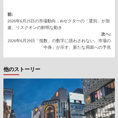
例とビジネス戦
略：人々を引き
投
つける仕掛けと
前:
は？
2026年6月25日の市場動向：AIセクターの「選別」が加
稿
速、リスクオンの鮮明な動き
ナ
次へ:
ビ
2026年6月29日「指数」の数字に惑わされない。市場の
ゲ
「中身」が示す、新たな局面への予兆
ー
シ
他のストーリー
ョ
ン