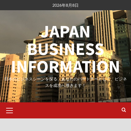
内
2026年8月8日
容
を
JAPAN
ス
キ
ッ
BUSINESS
プ
INFORMATION
日本のビジネスシーンを探る、あなたのパートナーとして、ビジネ
スを成功へ導きます！
メ
イ
ン
メ