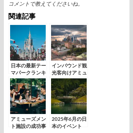
コメントで教えてくださいね。
関連記事
日本の最新テー
インバウンド観
マパークランキ
光客向けアミュ
ング：遊園地で
ーズメント施設
楽しむベストス
ガイド：日本で
ポット
楽しむエンター
テイメント体験
アミューズメン
2025年6月の日
ト施設の成功事
本のイベント