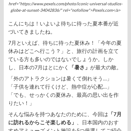
href="https://www.pexels.com/photo/iconic-universal-studios-
globe-at-sunset-34042836/" rel="nofollow">Pexels.com</a>
こんにちは！いよいよ待ちに待った夏本番が近
づいてきましたね。
7月といえば、待ちに待った夏休み！「今年の夏
休みはどこへ行こう？」と、旅行の計画を立て
ている方も多いのではないでしょうか。しか
し、日本の7月はとにかく
「暑さ」
が最大の敵。
「外のアトラクションは暑くて倒れそう…」
「子供を連れて行くけど、熱中症が心配…」
「でも、せっかくの夏休み、最高の思い出を作
りたい！」
そんな悩みを持つあなたのために、今回は
「7月
に訪れるからこそ楽しめる」
、日本国内のおす
すめアミューズメント施設を5つ厳選してご紹介