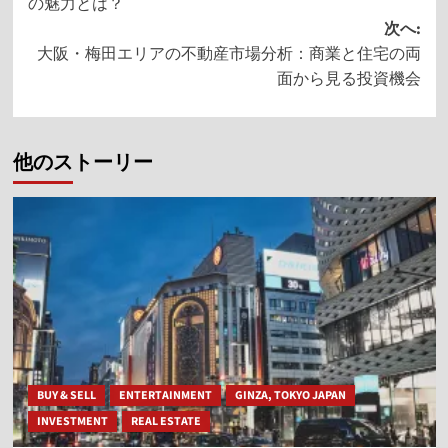
の魅力とは？
ナ
次へ:
ビ
大阪・梅田エリアの不動産市場分析：商業と住宅の両
ゲ
面から見る投資機会
ー
シ
他のストーリー
ョ
ン
BUY & SELL
ENTERTAINMENT
GINZA, TOKYO JAPAN
INVESTMENT
REAL ESTATE