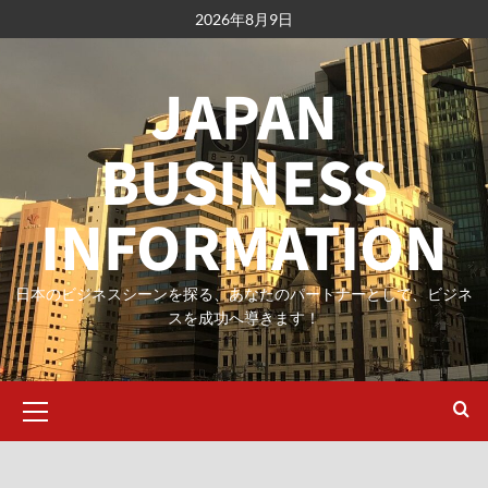
内
2026年8月9日
容
を
JAPAN
ス
キ
ッ
BUSINESS
プ
INFORMATION
日本のビジネスシーンを探る、あなたのパートナーとして、ビジネ
スを成功へ導きます！
メ
イ
ン
メ