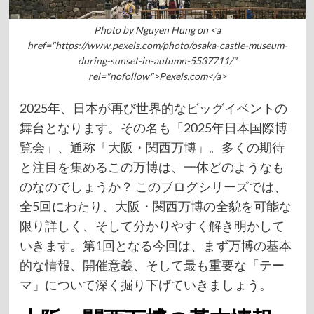
Photo by Nguyen Hung on <a
href="https://www.pexels.com/photo/osaka-castle-museum-
during-sunset-in-autumn-5537711/"
rel="nofollow">Pexels.com</a>
2025年、日本が再び世界的なビッグイベントの
舞台となります。その名も「2025年日本国際博
覧会」、通称「大阪・関西万博」。多くの期待
と注目を集めるこの万博は、一体どのようなも
のなのでしょうか？ このブログシリーズでは、
全5回にわたり、大阪・関西万博の全貌を可能な
限り詳しく、そして分かりやすく解き明かして
いきます。第1回となる今回は、まず万博の基本
的な情報、開催意義、そして最も重要な「テー
マ」について深く掘り下げていきましょう。