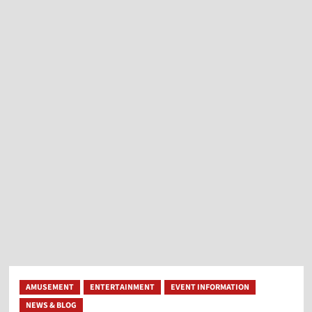
ニ
ュ
ー
AMUSEMENT
ENTERTAINMENT
EVENT INFORMATION
NEWS & BLOG