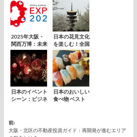
2025年大阪・
日本の花見文化
関西万博：未来
を楽しむ！全国
を体感する世界
のお花見スポッ
の祭典
ト特集
日本のイベント
日本のおいしい
シーン：ビジネ
食べ物 ベスト
スと文化が交差
10：美食の国
する多彩な機会
を探求する旅
投
前:
大阪・北区の不動産投資ガイド：再開発が進むエリア
稿