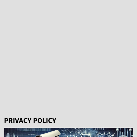
ニ
ュ
ー
PRIVACY POLICY