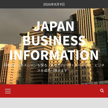
内
2026年8月9日
容
を
JAPAN
ス
キ
ッ
BUSINESS
プ
INFORMATION
日本のビジネスシーンを探る、あなたのパートナーとして、ビジネ
スを成功へ導きます！
メ
イ
ン
メ